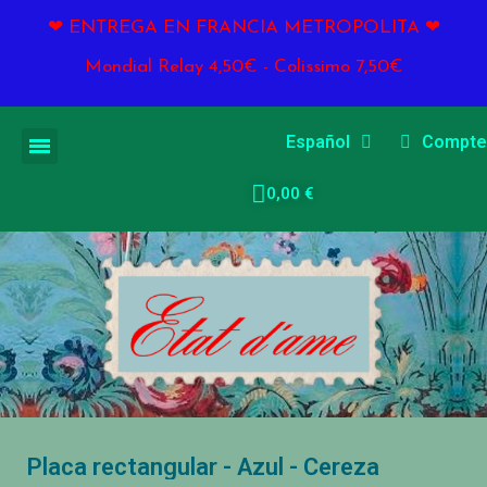
❤ ENTREGA EN FRANCIA METROPOLITA ❤
Mondial Relay 4,50€ - Colissimo 7,50€
Español
Compte
0,00 €
Placa rectangular - Azul - Cereza