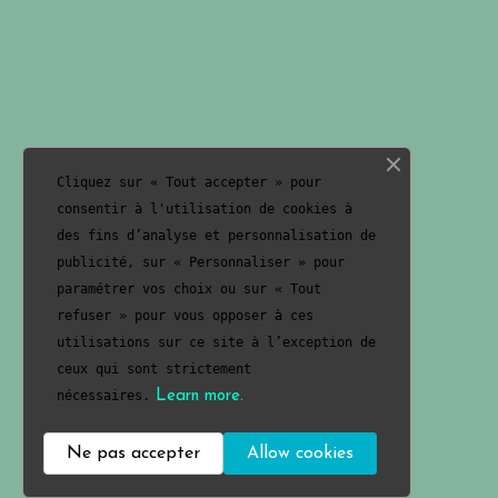
Cliquez sur « Tout accepter » pour
consentir à l'utilisation de cookies à
des fins d’analyse et personnalisation de
publicité, sur « Personnaliser » pour
paramétrer vos choix ou sur « Tout
refuser » pour vous opposer à ces
utilisations sur ce site à l’exception de
ceux qui sont strictement
nécessaires.
Learn more.
Ne pas accepter
Allow cookies