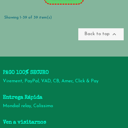
Showing 1-39 of 39 item(s)

Back to top
PAGO 100% SECURO
Virement, PayPal, VAD, CB, Amec, Click & Pay
Entrega Rápida
Mondial relay, Colissimo
Ven a visitarnos