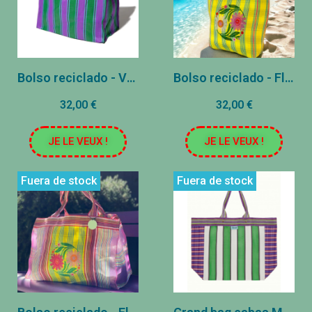
Bolso reciclado - Verde/Violet
Bolso reciclado - Flores - Amarillo
32,00 €
32,00 €
JE LE VEUX !
JE LE VEUX !
Fuera de stock
Fuera de stock