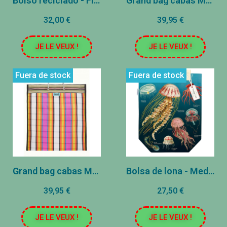
Bolso reciclado - Flores - Violet
Grand bag cabas Mercado - Fern Green
32,00 €
39,95 €
JE LE VEUX !
JE LE VEUX !
Fuera de stock
Fuera de stock
Grand bag cabas Mercado - Medianoche
Bolsa de lona - Medusas
39,95 €
27,50 €
JE LE VEUX !
JE LE VEUX !