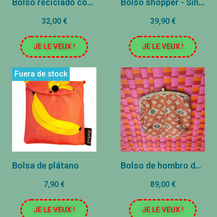
Bolso reciclado con bolsita - Frida Kahlo The Frame
Bolso shopper - Sin teléfono / Prohibido beber
32,00 €
39,90 €
JE LE VEUX !
JE LE VEUX !
Fuera de stock
Bolsa de plátano
Bolso de hombro de la abuela - 20x20cm -Original/blanco cuadrado
7,90 €
89,00 €
JE LE VEUX !
JE LE VEUX !