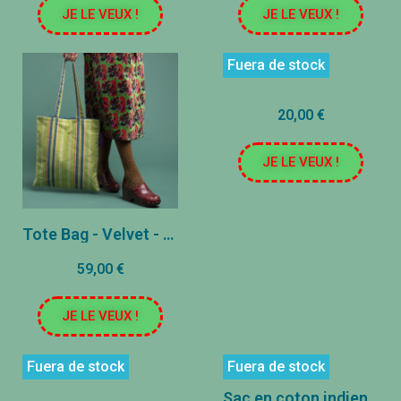
JE LE VEUX !
JE LE VEUX !
Fuera de stock
20,00 €
JE LE VEUX !
Tote Bag - Velvet - Margate Green
59,00 €
JE LE VEUX !
Fuera de stock
Fuera de stock
Sac en coton indien - Tigre