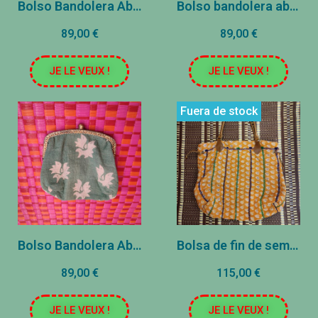
Bolso Bandolera Abuela - 20x20cm - Flores Malva/Amarillo
Bolso bandolera abuela - 20x20cm - Flores negras/rojas
89,00 €
89,00 €
JE LE VEUX !
JE LE VEUX !
Fuera de stock
Bolso Bandolera Abuela - 20x20cm - Flores Verdes
Bolsa de fin de semana Kantha - 40x37cm - Naranja
89,00 €
115,00 €
JE LE VEUX !
JE LE VEUX !