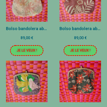
Bolso bandolera abuela - 20x20cm - Beige/Rosa alga
Bolso bandolera abuela - 20x20cm - Hojas rojas/blancas
89,00 €
89,00 €
JE LE VEUX !
JE LE VEUX !