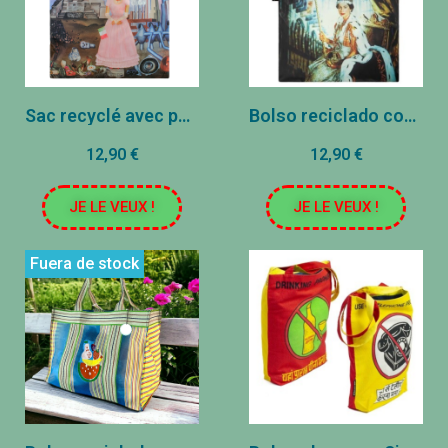
Sac recyclé avec pochette - Frida Kahlo Autoportrait sur la frontière Mexique et Etats-Unis
Bolso reciclado con tapa - Reina Isabel II
12,90 €
12,90 €
JE LE VEUX !
JE LE VEUX !
Fuera de stock