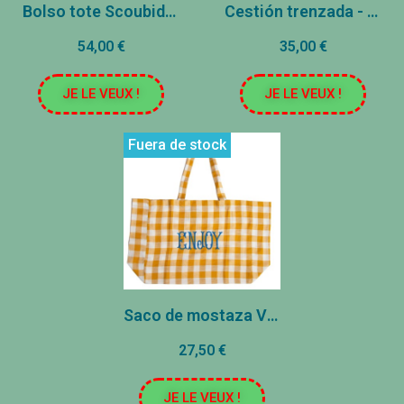
Bolso tote Scoubidou - Azul
Cestión trenzada - Samay
54,00 €
35,00 €
JE LE VEUX !
JE LE VEUX !
Fuera de stock
Saco de mostaza Vichy - Disfruta
27,50 €
JE LE VEUX !