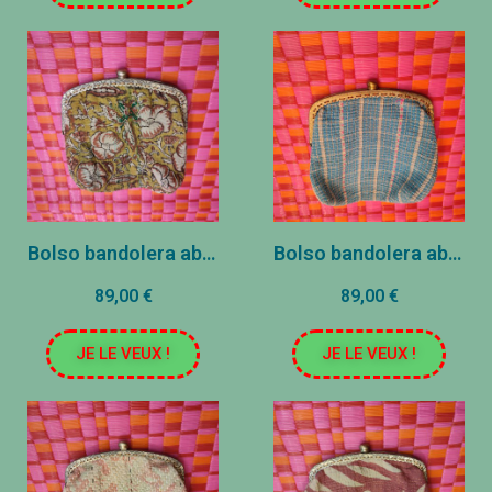
Bolso bandolera abuela - 20x20cm - Flores amarillas/rosas
Bolso bandolera abuela - 20x20cm - Cuadros azules
89,00 €
89,00 €
JE LE VEUX !
JE LE VEUX !