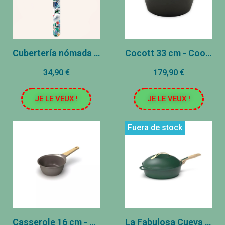
Cubertería nómada - Cat
Cocott 33 cm - Cookut - Moka
34,90 €
179,90 €
JE LE VEUX !
JE LE VEUX !
Fuera de stock
Casserole 16 cm - Cookut - Moka
La Fabulosa Cueva 8 en 1 - Cookut - Canopy