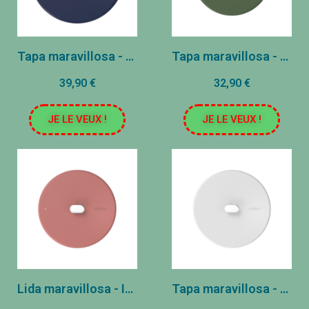
Tapa maravillosa - acero inoxidable - arándano (28 cm)
Tapa maravillosa - acero inoxidable - helecho (24 cm)
39,90 €
32,90 €
JE LE VEUX !
JE LE VEUX !
Lida maravillosa - Inox - Guimauve (24 cm)
Tapa maravillosa - acero inoxidable - polar (24 cm)