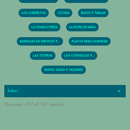
LOS CUBIERTOS
COCINA
BAJOS Y TABLAS
LA CHARCUTERÍA
LA ROPA DE MESA
BANDEJAS DE SERVICIO Y...
PLATOS PARA HORNEAR
LAS TETERAS
LOS UTENSILIOS Y...
VASOS, TAZAS Y TAZONES

Select
Showing 1-737 of 737 item(s)