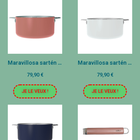
Maravillosa sartén - acero inoxidable - malvavisco (20 cm)
Maravillosa sartén - acero inoxidable - polar (20 cm)
79,90 €
79,90 €
JE LE VEUX !
JE LE VEUX !