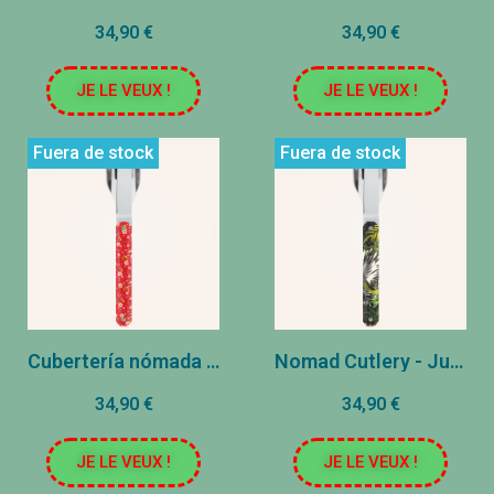
34,90 €
34,90 €
JE LE VEUX !
JE LE VEUX !
Fuera de stock
Fuera de stock
Cubertería nómada - Helianthemum rojo
Nomad Cutlery - Jungle
34,90 €
34,90 €
JE LE VEUX !
JE LE VEUX !