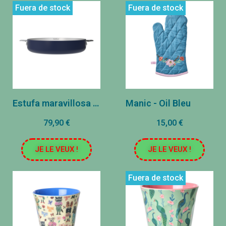
Fuera de stock
Fuera de stock
Estufa maravillosa - acero inoxidable - arándano (24 cm)
Manic - Oil Bleu
79,90 €
15,00 €
JE LE VEUX !
JE LE VEUX !
Fuera de stock