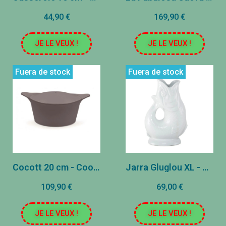
44,90 €
169,90 €
JE LE VEUX !
JE LE VEUX !
Fuera de stock
Fuera de stock
Cocott 20 cm - Cookut - Moka
Jarra Gluglou XL - Blanca
109,90 €
69,00 €
JE LE VEUX !
JE LE VEUX !