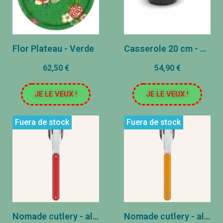
Flor Plateau - Verde
Casserole 20 cm - Cookut - Grafito
62,50 €
54,90 €
JE LE VEUX !
JE LE VEUX !
Fuera de stock
Fuera de stock
Nomade cutlery - aluminio rojo
Nomade cutlery - aluminio naranja