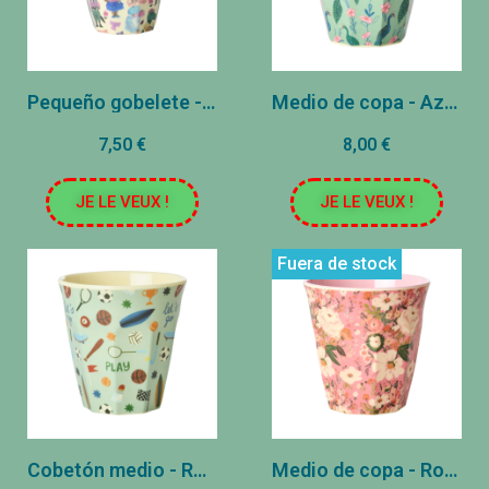
Pequeño gobelete - azul - Nathalie Lédé
Medio de copa - Azul - PAON
7,50 €
8,00 €
JE LE VEUX !
JE LE VEUX !
Fuera de stock
Cobetón medio - Rose - Deporte
Medio de copa - Rosa - Floweri