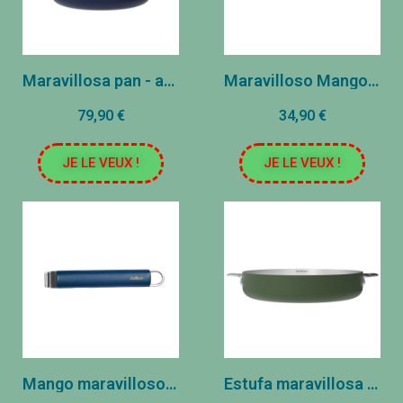
Maravillosa pan - acero inoxidable - arándano (20 cm)
Maravilloso Mango - Acero Inoxidable - Mubauve
79,90 €
34,90 €
JE LE VEUX !
JE LE VEUX !
Mango maravilloso - Acero inoxidable - Arándano
Estufa maravillosa - acero inoxidable - helecho (24 cm)