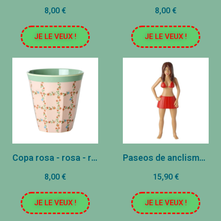
8,00 €
8,00 €
JE LE VEUX !
JE LE VEUX !
Copa rosa - rosa - rejilla floral
Paseos de anclismo - Morena
8,00 €
15,90 €
JE LE VEUX !
JE LE VEUX !