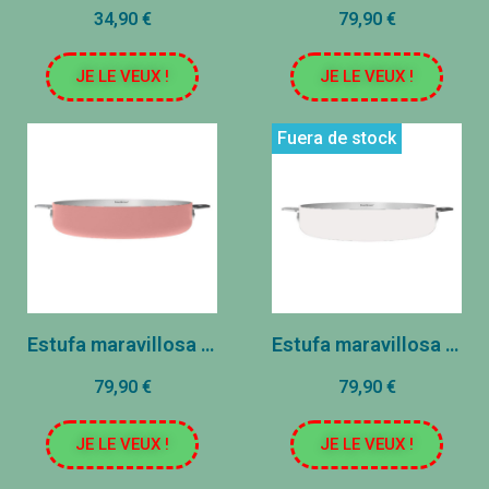
34,90 €
79,90 €
JE LE VEUX !
JE LE VEUX !
Fuera de stock
Estufa maravillosa - Acero inoxidable - Malshmallow (24 cm)
Estufa maravillosa - acero inoxidable - polar (24 cm)
79,90 €
79,90 €
JE LE VEUX !
JE LE VEUX !