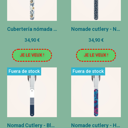
Cubertería nómada - Ramo persa
Nomade cutlery - Noche jardín
34,90 €
34,90 €
JE LE VEUX !
JE LE VEUX !
Fuera de stock
Fuera de stock
Nomad Cutlery - Blue Mariner
Nomade cutlery - Hibiscus