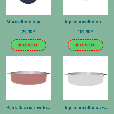
Maravillosa tapa - acero inoxidable - arándano (20 cm)
Jigs maravillosos - Acero inoxidable - Fougère (28 cm)
29,90 €
109,90 €
JE LE VEUX !
JE LE VEUX !
Pantallas maravillosas - Acero inoxidable - Marshmallow (28 cm)
Jigs maravillosos - Acero inoxidable - Polar (28 cm)