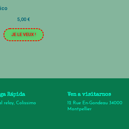
ico
5,00 €
JE LE VEUX !
ga Rápida
Ven a visitarnos
l relay, Colissimo
12 Rue En-Gondeau 34000
Montpellier