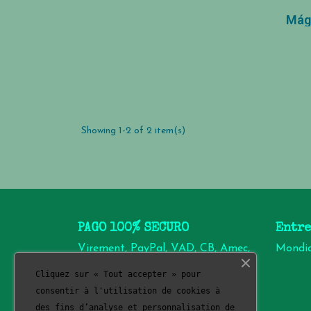
Mág
Showing 1-2 of 2 item(s)
PAGO 100% SECURO
Entre
Virement, PayPal, VAD, CB, Amec,
Mondia
Click & Pay
Cliquez sur « Tout accepter » pour
consentir à l'utilisation de cookies à
des fins d’analyse et personnalisation de