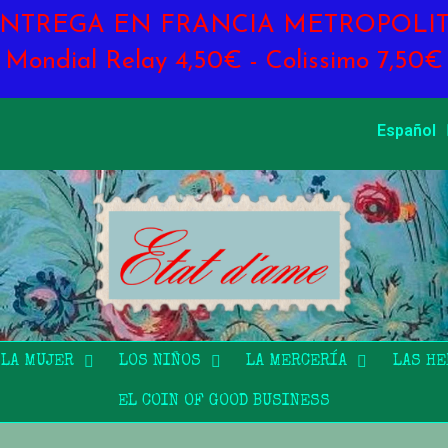
ENTREGA EN FRANCIA METROPOLIT
Mondial Relay 4,50€ - Colissimo 7,50€
Español
LA MUJER
LOS NIÑOS
LA MERCERÍA
LAS H
EL COIN OF GOOD BUSINESS