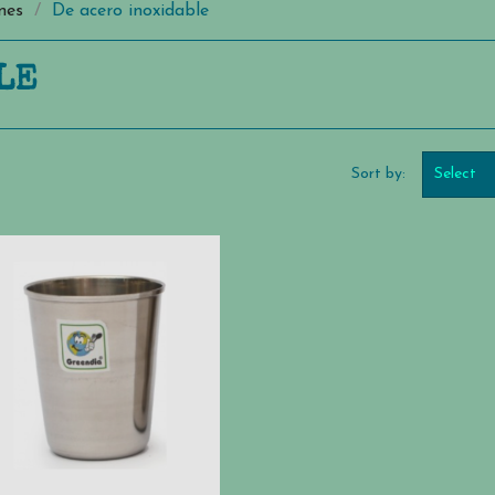
nes
De acero inoxidable
LE
Sort by:
Select