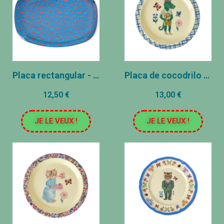
Placa rectangular - Azul - Cereza
Placa de cocodrilo pequeño - Azul
12,50 €
13,00 €
JE LE VEUX !
JE LE VEUX !