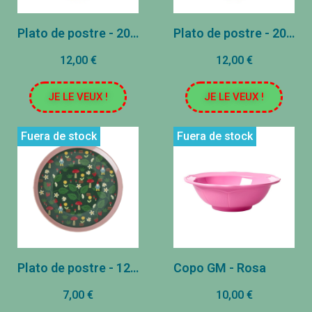
Plato de postre - 20 cm - Corazón
Plato de postre - 20 cm - Dinosaurio
12,00 €
12,00 €
JE LE VEUX !
JE LE VEUX !
Fuera de stock
Fuera de stock
Plato de postre - 12 cm - Estampado de gnomos del bosque
Copo GM - Rosa
7,00 €
10,00 €