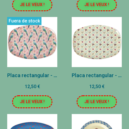
JE LE VEUX !
JE LE VEUX !
Fuera de stock
Placa rectangular - Rosa - Ave exótica
Placa rectangular - Crema - Ramo y cintas
12,50 €
12,50 €
JE LE VEUX !
JE LE VEUX !