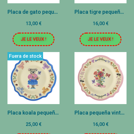
Placa de gato pequeño - Rose
Placa tigre pequeña - Azul
13,00 €
16,00 €
JE LE VEUX !
JE LE VEUX !
Fuera de stock
Placa koala pequeña - Azul
Placa pequeña vintage - Rose
25,00 €
16,00 €