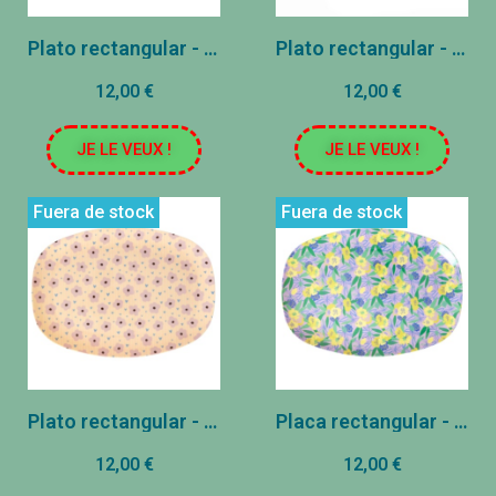
Plato rectangular - Flores
Plato rectangular - Zig Zag
12,00 €
12,00 €
JE LE VEUX !
JE LE VEUX !
Fuera de stock
Fuera de stock
Plato rectangular - Rosa claro
Placa rectangular - Violet - Flores
12,00 €
12,00 €