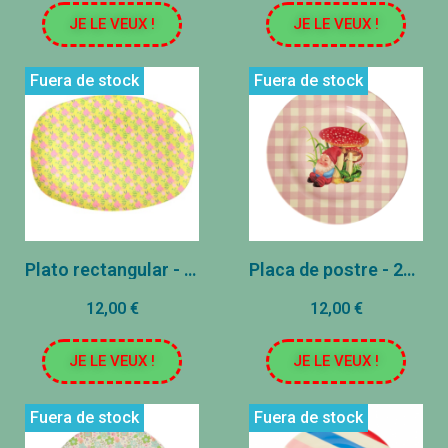
JE LE VEUX !
JE LE VEUX !
Fuera de stock
Fuera de stock
Plato rectangular - Amarillo - Flores
Placa de postre - 20 cm - Terapia de amor Gnome Imprimir
12,00 €
12,00 €
JE LE VEUX !
JE LE VEUX !
Fuera de stock
Fuera de stock