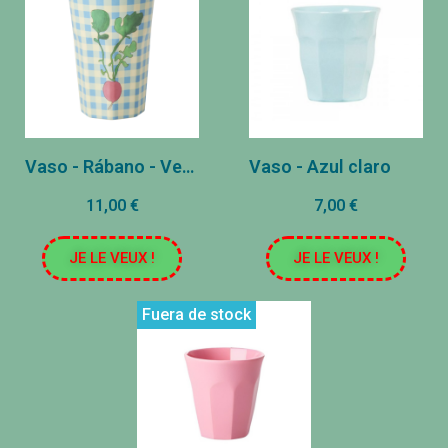
Vaso - Rábano - Verde
Vaso - Azul claro
11,00 €
7,00 €
JE LE VEUX !
JE LE VEUX !
Fuera de stock