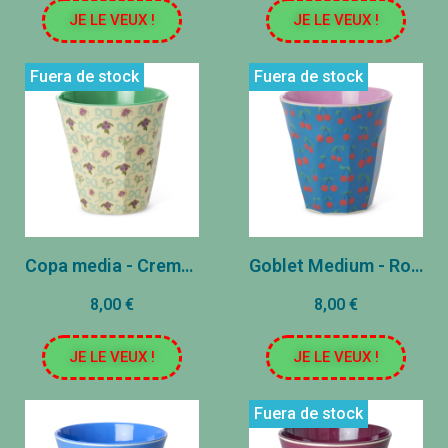
JE LE VEUX !
JE LE VEUX !
Fuera de stock
Fuera de stock
Copa media - Crema - Bouquets y Ribbons
Goblet Medium - Rose - Cherry
8,00 €
8,00 €
JE LE VEUX !
JE LE VEUX !
Fuera de stock