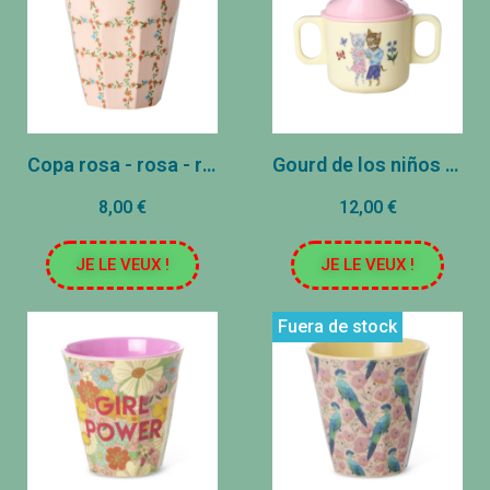
Copa rosa - rosa - rejilla floral
Gourd de los niños - Rose
8,00 €
12,00 €
JE LE VEUX !
JE LE VEUX !
Fuera de stock