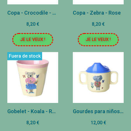
Copa - Crocodile - Bordeaux
Copa - Zebra - Rose
8,20 €
8,20 €
JE LE VEUX !
JE LE VEUX !
Fuera de stock
Gobelet - Koala - Rose
Gourdes para niños - Rose
8,20 €
12,00 €