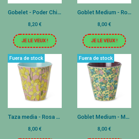
Gobelet - Poder Chica
Goblet Medium - Rose - Exótico pájaro
8,20 €
8,00 €
JE LE VEUX !
JE LE VEUX !
Fuera de stock
Fuera de stock
Taza media - Rosa - Jonquille
Goblet Medium - Mostaza - Emma
8,00 €
8,00 €