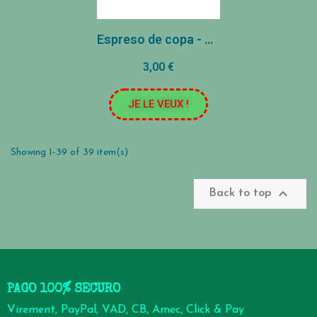
Espreso de copa - Rosa
3,00 €
JE LE VEUX !
Showing 1-39 of 39 item(s)

Back to top
PAGO 100% SECURO
Virement, PayPal, VAD, CB, Amec, Click & Pay