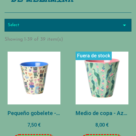

Select
Showing 1-39 of 39 item(s)
Fuera de stock
Pequeño gobelete - azul - Nathalie Lédé
Medio de copa - Azul - PAON
7,50 €
8,00 €