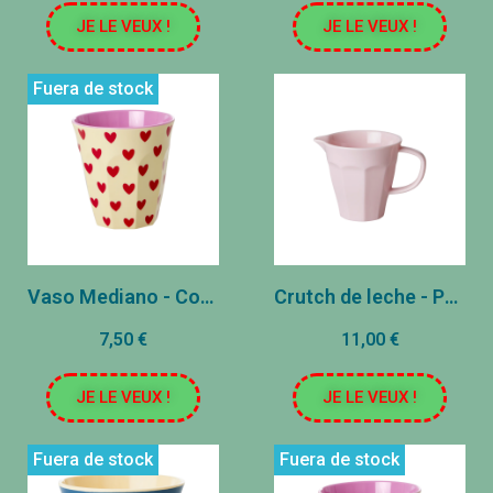
JE LE VEUX !
JE LE VEUX !
Fuera de stock
Vaso Mediano - Corazones
Crutch de leche - Pale rosa
7,50 €
11,00 €
JE LE VEUX !
JE LE VEUX !
Fuera de stock
Fuera de stock