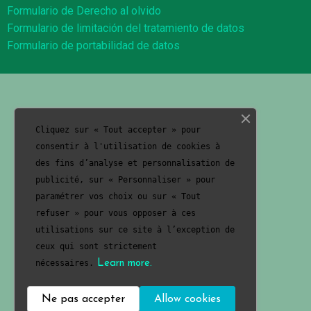
Formulario de Derecho al olvido
Formulario de limitación del tratamiento de datos
Formulario de portabilidad de datos
Cliquez sur « Tout accepter » pour
consentir à l'utilisation de cookies à
des fins d’analyse et personnalisation de
publicité, sur « Personnaliser » pour
paramétrer vos choix ou sur « Tout
refuser » pour vous opposer à ces
utilisations sur ce site à l’exception de
ceux qui sont strictement
nécessaires.
Learn more.
Ne pas accepter
Allow cookies