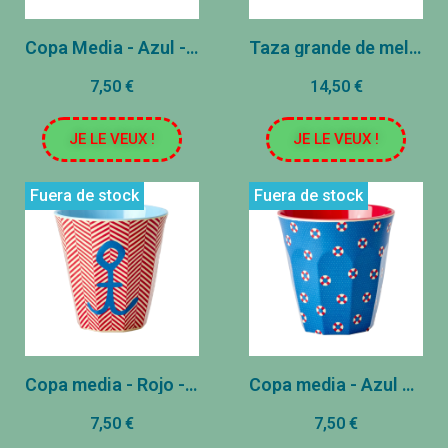
Copa Media - Azul - Lago de Swan Imprimir
Taza grande de melanime Happy Holiday Colors - Dos Tonos
7,50 €
14,50 €
JE LE VEUX !
JE LE VEUX !
Fuera de stock
Fuera de stock
Copa media - Rojo - Anchor Print
Copa media - Azul oscuro - Lifeline Print
7,50 €
7,50 €