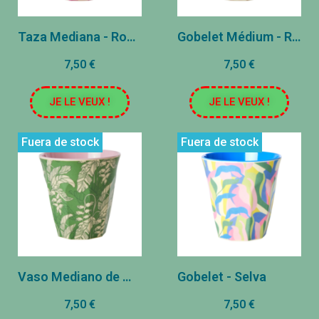
Taza Mediana - Rosa - Estampado Check It Out
Gobelet Médium - Rose Clair - Terapia de amor Gnome Print
7,50 €
7,50 €
JE LE VEUX !
JE LE VEUX !
Fuera de stock
Fuera de stock
Vaso Mediano de Melamina - Verde - Estampado Paraíso
Gobelet - Selva
7,50 €
7,50 €