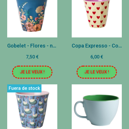
Gobelet - Flores - noche azul
Copa Expresso - Corazones
7,50 €
6,00 €
JE LE VEUX !
JE LE VEUX !
Fuera de stock