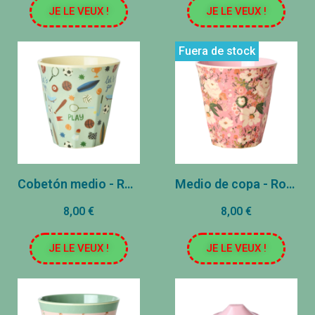
JE LE VEUX !
JE LE VEUX !
Fuera de stock
Cobetón medio - Rose - Deporte
Medio de copa - Rosa - Floweri
8,00 €
8,00 €
JE LE VEUX !
JE LE VEUX !