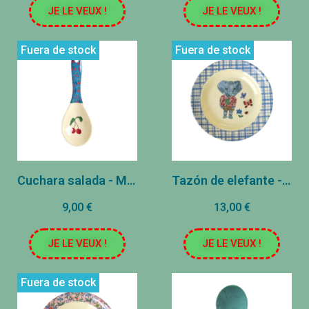
JE LE VEUX !
JE LE VEUX !
Fuera de stock
Fuera de stock
Cuchara salada - Melamina - Cereza
Tazón de elefante - Azul
9,00 €
13,00 €
JE LE VEUX !
JE LE VEUX !
Fuera de stock