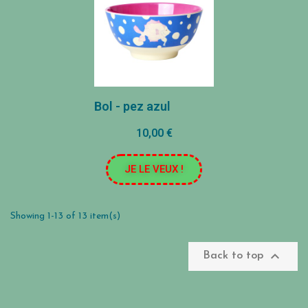
Bol - pez azul
10,00 €
JE LE VEUX !
Showing 1-13 of 13 item(s)

Back to top