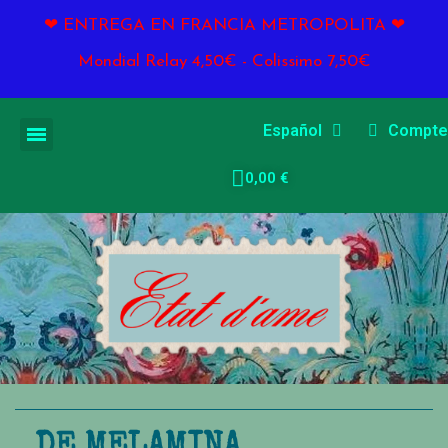
❤ ENTREGA EN FRANCIA METROPOLITA ❤
Mondial Relay 4,50€ - Colissimo 7,50€
Español
Compte
0,00 €
DE MELAMINA