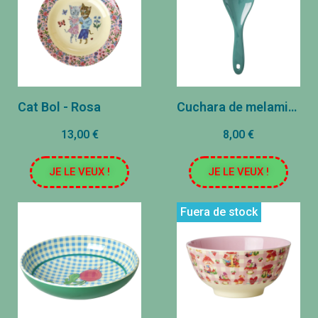
Cat Bol - Rosa
Cuchara de melamina - Varios colores
13,00 €
8,00 €
JE LE VEUX !
JE LE VEUX !
Fuera de stock