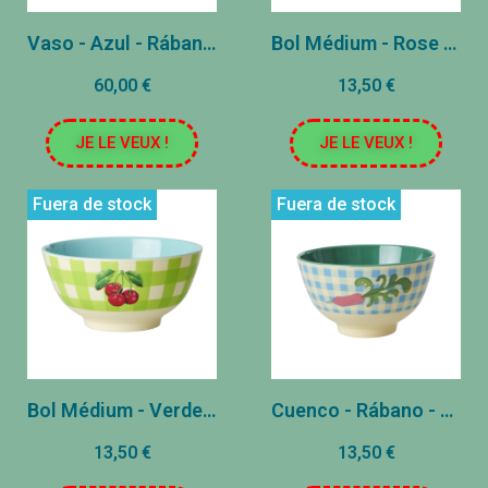
Vaso - Azul - Rábano (copia)
Bol Médium - Rose - Terapia de amor Gnome Print
60,00 €
13,50 €
JE LE VEUX !
JE LE VEUX !
Fuera de stock
Fuera de stock
Bol Médium - Verde - Terapia del Amor Cherry Print
Cuenco - Rábano - ∅15cm
13,50 €
13,50 €