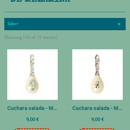

Select
Showing 1-13 of 13 item(s)
Cuchara salada - Melamina - Flores blancas
Cuchara salada - Melamina - Flores rosadas
9,00 €
9,00 €