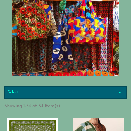

Select
Showing 1-54 of 54 item(s)