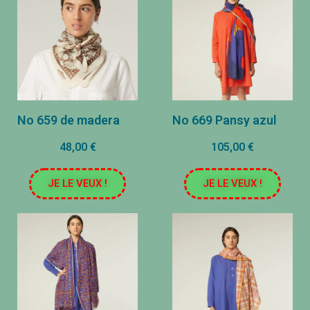
No 659 de madera
No 669 Pansy azul
48,00 €
105,00 €
JE LE VEUX !
JE LE VEUX !