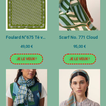
Foulard N°675 Té verde
Scarf No. 771 Cloud
49,00 €
95,00 €
JE LE VEUX !
JE LE VEUX !