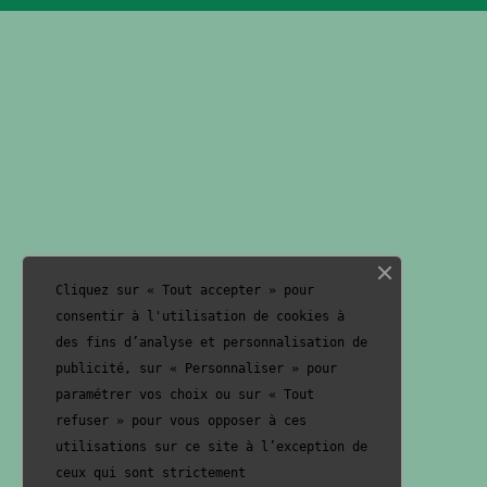
Cliquez sur « Tout accepter » pour
consentir à l'utilisation de cookies à
des fins d’analyse et personnalisation de
publicité, sur « Personnaliser » pour
paramétrer vos choix ou sur « Tout
refuser » pour vous opposer à ces
utilisations sur ce site à l’exception de
ceux qui sont strictement