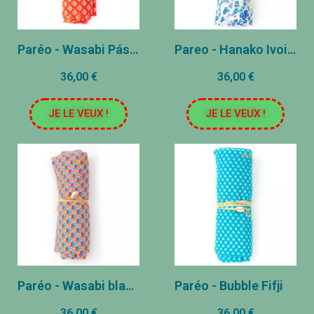
Paréo - Wasabi Páscoa
Pareo - Hanako Ivoire
36,00 €
36,00 €
JE LE VEUX !
JE LE VEUX !
Paréo - Wasabi blanco
Paréo - Bubble Fifji
36,00 €
36,00 €