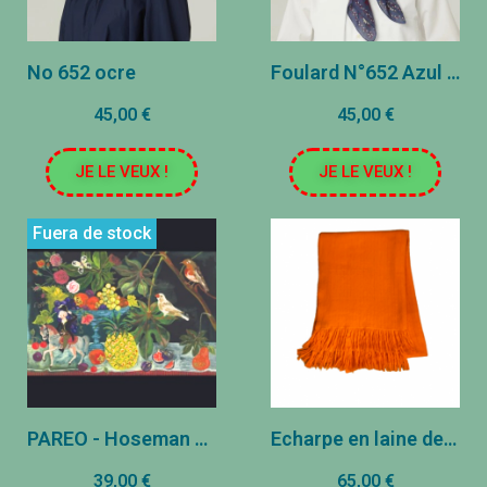
No 652 ocre
Foulard N°652 Azul Marino
45,00 €
45,00 €
JE LE VEUX !
JE LE VEUX !
Fuera de stock
PAREO - Hoseman y Pineapple
Echarpe en laine de Yak - Orange
39,00 €
65,00 €