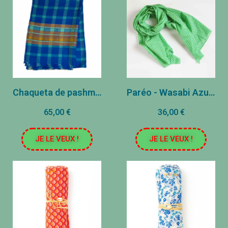
Chaqueta de pashmina - azules y azules verdes
Paréo - Wasabi Azul de Aruba
65,00 €
36,00 €
JE LE VEUX !
JE LE VEUX !