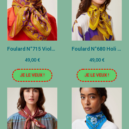
Foulard N°715 Violette
Foulard N°680 Holi amarillo
49,00 €
49,00 €
JE LE VEUX !
JE LE VEUX !