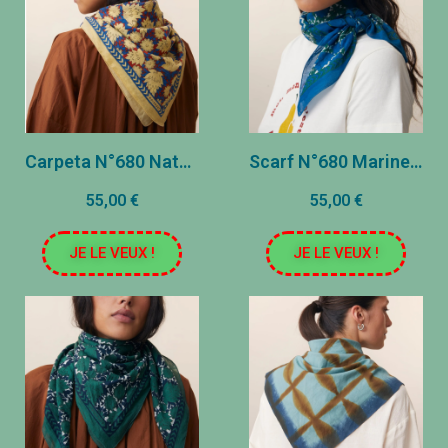
Carpeta N°680 Natural
Scarf N°680 Marine Blue
55,00 €
55,00 €
JE LE VEUX !
JE LE VEUX !