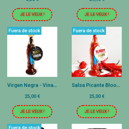
JE LE VEUX !
JE LE VEUX !
Fuera de stock
Fuera de stock
Virgen Negra - Vinagre Balsámico
Salsa Picante Bloody Mary
25,00 €
25,00 €
JE LE VEUX !
JE LE VEUX !
Fuera de stock