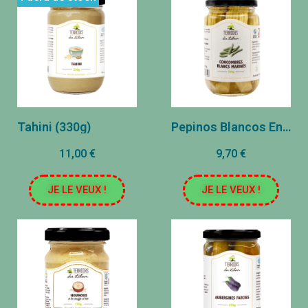
Tahini (330g)
Pepinos Blancos Encurtidos (350g)
11,00 €
9,70 €
JE LE VEUX !
JE LE VEUX !