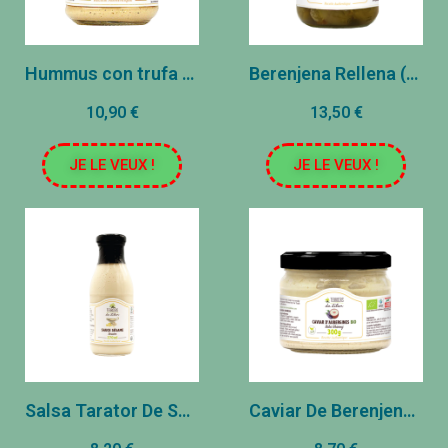
Hummus con trufa de verano (135g)
Berenjena Rellena (270g)
10,90 €
13,50 €
JE LE VEUX !
JE LE VEUX !
Salsa Tarator De Sésamo (270cl)
Caviar De Berenjena Baba Ghanouj (300g)