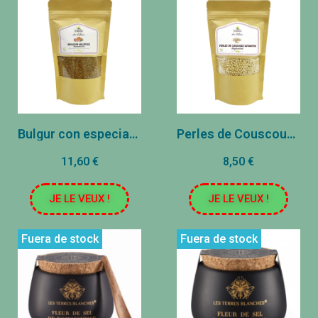
Bulgur con especias (250g)
Perles de Couscous Levantin
11,60 €
8,50 €
JE LE VEUX !
JE LE VEUX !
Fuera de stock
Fuera de stock