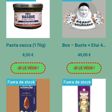
Pasta vasca (170g)
Box – Buste + Etui 40 Recetas
8,50 €
49,00 €
JE LE VEUX !
JE LE VEUX !
Fuera de stock
Fuera de stock