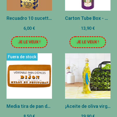
Recuadro 10 sucettes - caramelo de leche fresca
Carton Tube Box - Cassis Nonnettes
6,00 €
13,90 €
JE LE VEUX !
JE LE VEUX !
Fuera de stock
Media tira de pan de jengibre en rodajas 200g
¡Aceite de oliva virgen extra!
8,50 €
29,90 €