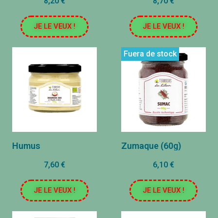
8,20 €
8,70 €
JE LE VEUX !
JE LE VEUX !
Fuera de stock
Humus
Zumaque (60g)
7,60 €
6,10 €
JE LE VEUX !
JE LE VEUX !